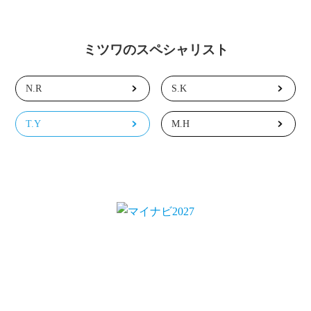
ミツワのスペシャリスト
N.R
S.K
T.Y
M.H